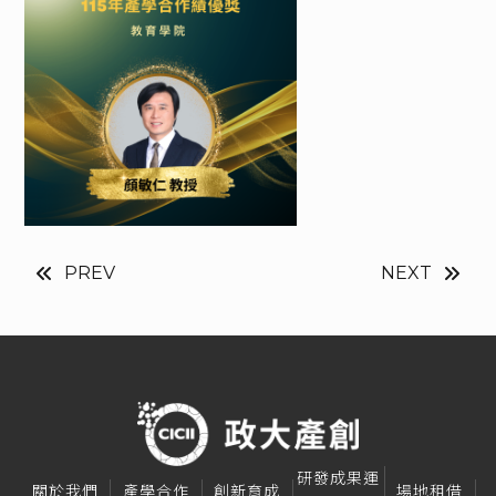
PREV
NEXT
研發成果運
關於我們
產學合作
創新育成
場地租借