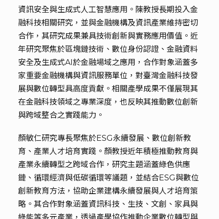
資訊安全與生成式人工智慧應用。陳教授長期投入金
融科技相關研究，並與金融機構及資訊產業維持密切
合作，其研究成果兼具技術創新與實務應用價值。近
年研究聚焦於區塊鏈技術、數位身份認證、金融資料
安全及生成式AI於金融場域之應用，合作對象涵蓋多
家重要金融機構與資訊服務單位，對臺灣金融科技發
展與數位轉型具高度貢獻。相關產學成果不僅展現其
在金融科技領域之專業深度，也反映其推動數位創新
與跨域整合之實踐能力。
顏敏仁研究專長聚焦於ESG永續發展、數位創新教
育、產業人才培育實踐。顏教授近年積極推動教育與
產業永續轉型之跨域合作，研究主題涵蓋綠色供應
鏈、循環經濟與低碳循環等議題，並結合ESG與數位
創新教育方法，協助企業建構永續發展與人才培育策
略。其合作對象涵蓋資訊科技、生技、文創、家具與
綠能等多元產業，透過產學協作推動企業數位轉型與