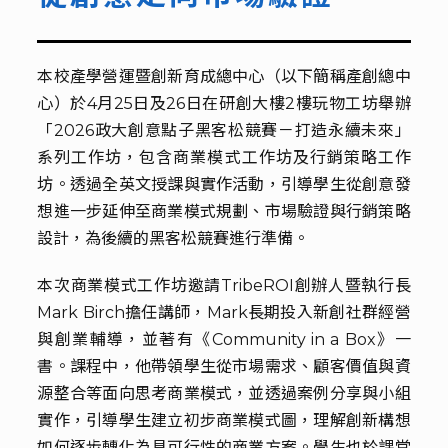
本校產學營運暨創新育成總中心（以下簡稱產創總中
心）於4月25日及26日在研創大樓2樓玩物工坊舉辦
「2026政大創意點子黑客松競賽－打造永續未來」
系列工作坊，包含商業模式工作坊及行銷策略工作
坊。透過全英文授課與實作活動，引導學生從創意發
想進一步延伸至商業模式規劃、市場驗證與行銷策略
設計，為後續的黑客松競賽進行準備。
本次商業模式工作坊邀請TribeROI創辦人暨執行長
Mark Birch擔任講師，Mark長期投入新創社群經營
與創業輔導，並著有《Community in a Box》一
書。課程中，他帶領學生從市場需求、顧客價值與資
源整合等面向思考商業模式，並透過案例分享與小組
實作，引導學生建立初步商業模式圖，理解創新構想
如何逐步轉化為具可行性的商業方案。學生也於課堂