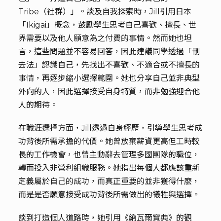
Tribe（社群）」。談及自我探索時，Jill引用日本
「Ikigai」概念，鼓勵學生思考自己喜歡、擅長、世
界需要以及他人願意為之付費的事情。然而她也坦
言，這些問題並不容易回答，因此建議同學透過「刪
去法」認識自己，先找出不喜歡、不適合或不擅長的
事情，再逐步縮小選擇範圍。她也分享自己並非典型
外向的人，因此選擇接受自身特質，而非勉強迎合他
人的期待。
在職涯選擇方面，Jill透過自身經歷，引導學生思考成
功背後所需承擔的代價。她曾放棄薪資更高但工時較
長的工作機會，也曾主動辭去管理多國團隊的職位，
轉而投入非營利組織服務。她指出每個人都應該重新
定義屬於自己的成功，而真正重要的並非獲得什麼，
而是是否願意接受成功背後所需做出的犧牲與選擇。
談到打造個人道路時，她引用《納瓦爾寶典》的觀