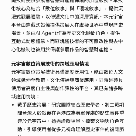
鏈技術提供參展者智慧財產權保護的加值服務。本技
術核心為結合「數位敘事」與「環境敘事」，提供沉
浸式觀展體驗，以傳遞文化中的深層資訊。本元宇宙
平台由穿戴式設備提供策展人在虛擬世界中重現歷史
場景，並由AI Agent作為歷史文化顧問角色，提供
互動式動態體驗。而區塊鏈技術的不可竄改性與去中
心化機制也被用於保護參展作品的智慧財產權。
元宇宙數位策展技術的跨域應用情境
元宇宙數位策展技術具備高度泛用性，能由數位人文
領域延伸至教育、文化傳播與商業應用，同時是兼具
使用者高度自主性與創作彈性的平台，其已有諸多跨
域應用情境：
戰爭歷史策展：研究團隊結合歷史學者，將二戰期
間台灣人於戰後在香港成為英軍俘虜的歷史事件重
建於元宇宙中，透過虛擬場景、檔案文物與角色互
動，引導使用者從多元視角理解歷史事件的複雜脈