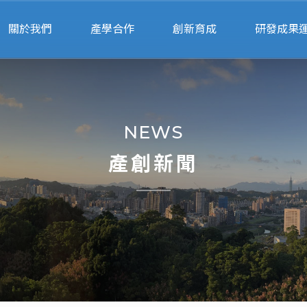
關於我們
產學合作
創新育成
研發成果
關於產創
申請流程
申請進駐
專利申
人員執掌
行政服務
進駐團隊
產學智財法
NEWS
交通位置
產學合作績優獎
輔導顧問
衍生企
產創新聞
專利搜尋
校園智
專家媒合
法規表
計畫徵求