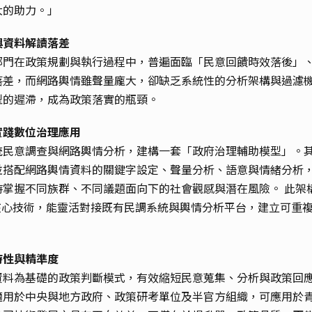
大的助力。」
與資料解讀落差
部門在政策規劃與執行過程中，普遍面臨「民意回饋時效落後」
落差，而網路輿情雖聲量龐大，卻缺乏系統性的分析架構與過濾
型的遲滯，成為政策落實的瓶頸。
實踐數位治理應用
統民意調查與網路輿情分析，建構一套「政府治理輔助模型」。其
並搭配網路輿情資料的關鍵字設定、聲量分析、語意與情緒分析
時掌握不同族群、不同議題面向下的社會觀感與潛在風險。 此架
」為核心技術，能靈活對接既有民調系統與輿情分析平台，建立可重
時性與精準度
資料為基礎的政策判斷模式，有效縮短民意蒐集、分析與政策回
用於中央與地方政府、政策研考單位及半官方組織，可應用於青