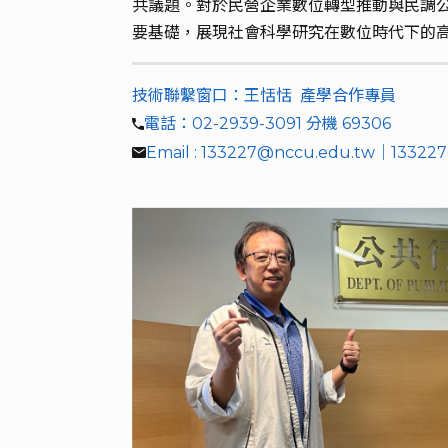
共議題。對於民營企業數位轉型推動與民調
要基礎，展現社會科學研究在數位時代下的
技術聯繫窗口：王恬恬 產學合作專員
電話：02-2939-3091 分機 69306
Email : 133227@nccu.edu.tw｜13322