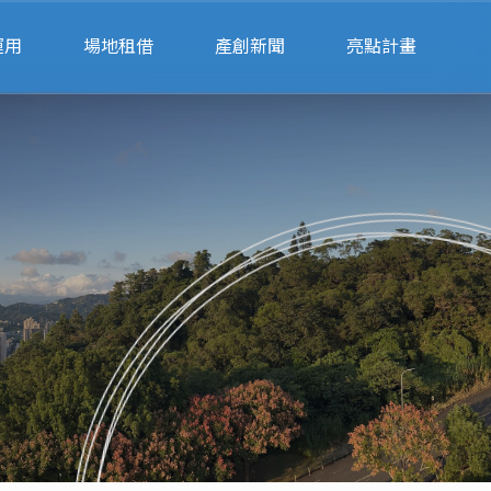
運用
場地租借
產創新聞
亮點計畫
請
會展空間租借
公部門
律諮詢
辦公空間租借
私部門
業
會展空間行事曆
財
場地預約系統
單
聯絡我們