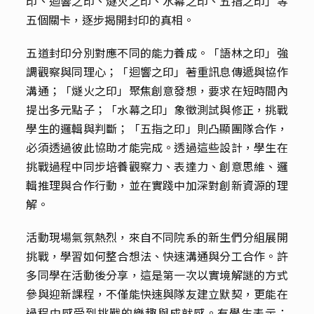
印、迴響之印、燧火之印、水幕之印、五指之印」等
五個關卡，逐步揭開封印的真相。
五道封印分別對應不同的能力養成。「語林之印」強
調觀察與同理心；「迴響之印」著重訊息傳遞與協作
溝通；「燧火之印」聚焦創意發想，要求在短時間內
提出多元點子；「水幕之印」象徵測試與修正，挑戰
學生的邏輯與判斷；「五指之印」則凸顯團隊合作，
必須透過彼此協助才能完成。透過這些設計，學生在
挑戰過程中同步培養觀察力、表達力、創意思維、邏
輯推理與合作行動，並在實踐中加深對創新資源的理
解。
活動現場氣氛熱烈，來自不同院系的新生們分組展開
挑戰，學習如何整合想法、快速溝通與分工合作。許
多同學在活動後分享，這是第一次以實境解謎的方式
參與迎新課程，不僅能快速與隊友建立默契，更能在
過程中感受到挑戰的樂趣與成就感。有學生表示：