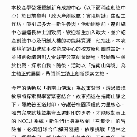
本校產學營運暨創新育成總中心（以下簡稱產創總中
心）於日前舉辦「政大產創啟航：實境解謎」焦點工
作坊，吸引眾多大一新生參與。活動開始前，產創總
中心營運長林士淵致詞，歡迎新生加入政大，並介紹
產創總中心及研創大樓的功能與資源。他指出，本次
實境解謎由進駐本校育成中心的校友新創團隊設計，
並特別邀請創辦人雷竣宇分享創業歷程，鼓勵新生勇
於挑戰、探索自我。隨後，活動以「指南山傳說」為
主軸正式展開，帶領新生踏上創新探索之旅。
今年的活動以「指南山傳說」為故事背景，透過情境
敘事將探索與學習緊密結合。故事描述在指南山脈之
下，隱藏著五道封印，守護著校園深處的力量核心。
唯有完成試煉並集齊五道封印的勇者，才能啟動真正
的 NCCU 系統。新生們化身為收到「召集令」的冒
險者，必須組隊合作解開謎題，依序挑戰「語林之