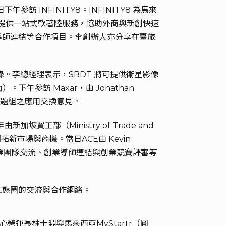
 INFINITY8。INFINITY8 為馬來
8 提供一站式軟著陸服務，協助外商與新創快速
導師連結等合作項目。李創辦人亦分享在臺旅
作備忘錄。李總經理表示，SBDT 將可提供衛星影像
午參訪 Maxar，由 Jonathan
創業題組之應用交換意見。
由新加坡貿工部（Ministry of Trade and
新市場與商機。當日ACE由 Kevin
育課程、學生創業團隊交流、創業導師連結與創業競賽評審等
生態圈的交流與合作網絡。
營運長林士淵與馬來西亞MyStartr（圓