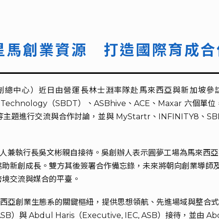
星馬創業資源 打造國際育成合
創總中心）近日由營運長林士淵率隊赴馬來西亞與新加坡參
Big Data Technology（SBDT）、ASBhive、ACE、Ma
進行交流與合作討論，並與 MyStartr、INFINITY8、
由創辦人兼執行長吳文彬親自接待。吳創辦人表示圓夢工場為馬來
協助新創成長。雙方其後簽署合作備忘錄，未來將朝向創業導師
跨境交流與媒合的平臺。
ve 為馬來西亞創業生態系的關鍵樞紐，提供思想領航、先進場域與整
EC, ASB）與 Abdul Haris（Executive, IEC, ASB）接待，並由 