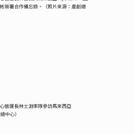
彬簽署合作備忘錄。（照片來源：產創總
心營運長林士淵率隊參訪馬來西亞
創總中心）