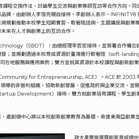
育課程交換作法，討論學生交流與創業導師互訪等合作方向。同日下午參訪
牌，由創辦人李雪亮親自接待。李創辦人表示，INFINITY
來將規劃推動本校學生短期實習、軟著陸諮詢、主題講座與創業
盼未來在人才與創業上的互訪合作。
ata Technology（SBDT），由總經理李哲宏接待，並簽署合
規劃透過本校育成資源於臺灣進行軟著陸（soft-landing）。下
）接待，說明公司在地服務與應用案例；雙方並就其資源於本校課程與創新
ity for Entrepreneurship, ACE）。ACE 於 2003 年
企業代表領導的非營利組織，協助新創發展、促進政府與企業交流，並開拓
rships & Startup Development）接待，雙方就創業培
來，產創總中心將以本校創新創業教育為基礎，串連東南亞創業
政大產學營運暨創新育成總中心