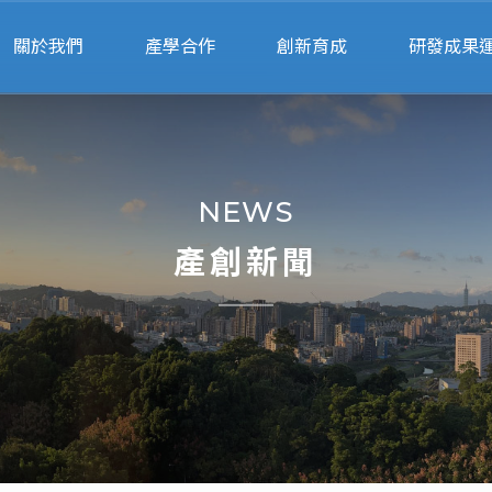
關於我們
產學合作
創新育成
研發成果
關於產創
申請流程
申請進駐
專利申
人員執掌
行政服務
進駐團隊
產學智財法
NEWS
交通位置
產學合作績優獎
輔導顧問
衍生企
產創新聞
專利搜尋
校園智
專家媒合
法規表
計畫徵求