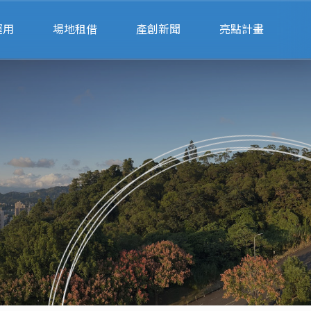
運用
場地租借
產創新聞
亮點計畫
請
會展空間租借
公部門
律諮詢
辦公空間租借
私部門
業
會展空間行事曆
財
場地預約系統
單
聯絡我們