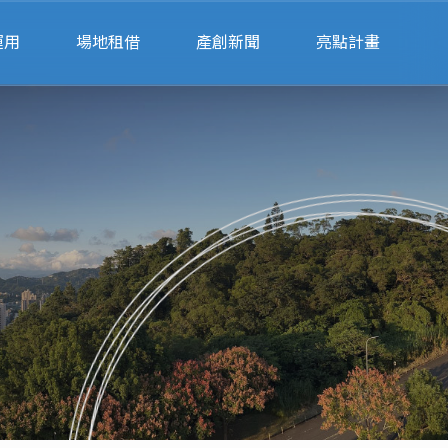
運用
場地租借
產創新聞
亮點計畫
請
會展空間租借
公部門
律諮詢
辦公空間租借
私部門
業
會展空間行事曆
財
場地預約系統
單
聯絡我們