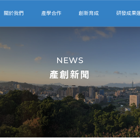
關於我們
產學合作
創新育成
研發成果
關於產創
申請流程
申請進駐
專利申
人員執掌
行政服務
進駐團隊
產學智財法
NEWS
交通位置
產學合作績優獎
輔導顧問
衍生企
產創新聞
專利搜尋
校園智
專家媒合
法規表
計畫徵求