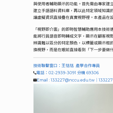
與使用者輔助顯示的功能。首先需由專家建
建立手語語料資料庫，再以此特定領域知識的資料集，
讓虛擬資訊直接疊在真實視野裡。本產品在設
「視野即介面」的即時智慧輔助應用本技術適
能將行員語音即時轉成文字，顯示在顧客視野中
辨識難以區分的特定顏色，以標籤或顯示框的
換視野，而是在眼前直接看到「下一步要做什
技術聯繫窗口：王恬恬 產學合作專員
電話：02-2939-3091 分機 69306
Email : 133227@nccu.edu.tw｜13322