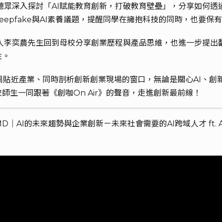
領聽眾深入探討「AI賦能教育創新，打破教育壁壘」，分享如何透
eepfake與AI素養議題，提醒同學在擁抱科技的同時，也要
辦人李奕農先生回到母校分享創業歷程與產品思維，也進一步提
性。
是一扇貼近產業、同時剖析創新創業現場的窗口，無論是關心AI、
生一同跟著《創咖On Air》的聲音，走進創新最前線！
×AMD｜AI的未來趨勢與企業創新－未來社會需要的AI跨域人才 ft