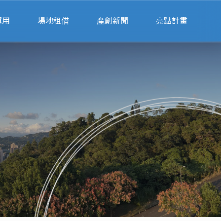
運用
場地租借
產創新聞
亮點計畫
請
會展空間租借
公部門
律諮詢
辦公空間租借
私部門
業
會展空間行事曆
財
場地預約系統
單
聯絡我們