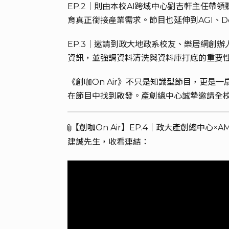
EP.2｜則由本校AI跨域中心劉吉軒主任帶
育真正銜接產業需求。節目也延伸到AGI、D
EP.3｜邀請到政大地政系校友、樂居網創
資訊，並強調資料清洗與資料庫打底的重要
《創咖On Air》不只是知識型節目，更
在節目中找到啟發。產創總中心誠摯邀請全校師
【創咖On Air】EP.4｜政大產創總中心
建誠先生，收看連結：