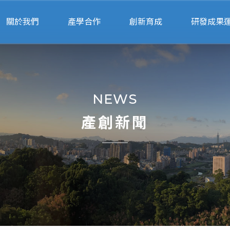
關於我們
產學合作
創新育成
研發成果
關於產創
申請流程
申請進駐
專利申
人員執掌
行政服務
進駐團隊
產學智財法
NEWS
交通位置
產學合作績優獎
輔導顧問
衍生企
產創新聞
專利搜尋
校園智
專家媒合
法規表
計畫徵求