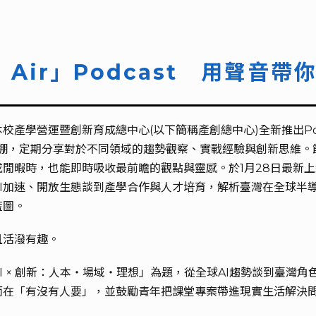
 Air」Podcast 用聲音
產學營運暨創新育成總中心(以下簡稱產創總中心)全新推出Podc
，定期分享對於不同領域的趨勢觀察、實戰經驗與創新思維。節目
閒暇時，也能即時吸收最前瞻的觀點與靈感。於1月28日最新上線
I加速、開放生態談到產學合作與人才培育，解析臺灣在全球半導
藍圖。
且活潑有趣。
I × 創新：人本・場域・理想」為題，從全球AI趨勢談到臺灣角
而在「有沒有人要」，並鼓勵青年把課堂專案帶進現實生活解決