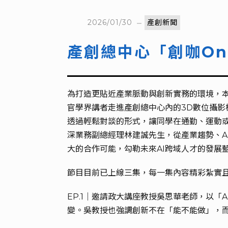
2026/01/30
產創新聞
產創總中心「創咖On
為打造更貼近產業脈動與創新實務的環境，本校
官學界講者走進產創總中心內的3D數位攝影棚
透過輕鬆對談的形式，讓同學在通勤、運動或
深業務副總經理林建誠先生，從產業趨勢、A
大的合作可能，勾勒未來AI跨域人才的發展
節目目前已上線三集，每一集內容精彩紮實
EP.1｜邀請政大講座教授吳思華老師，以「A
變。吳教授也強調創新不在「能不能做」，