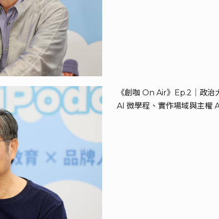
《創咖 On Air》Ep.2
AI 微學程、實作場域與主權