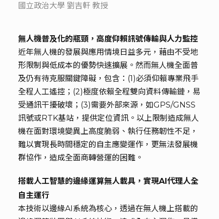
國立政治大學 劉吉軒 教授
無人機普及化的瓶頸，高度仰賴訊號傳輸與人力監控
近年無人機的發展與應用情境日益多元，藉由不受地
形限制與低成本的優勢快速擴展。然而無人機全面普
及仍有待克服關鍵障礙，包含：(1)必須仰賴專業飛手
全程人工遙控；(2)極度依賴全程雙向資料傳輸鏈，易
受通訊干擾破壞；(3)需要外部來源，如GPS/GNSS
訊號或RTK基站，提供定位資訊。以上限制造成無人
機在面對環境變異上高度脆弱、執行任務韌性不足，
難以實現長時間穩定的自主應變運作，更無法發展機
群協作，造成全面商轉營運的困難。
搭載人工智慧的邊緣運算無人載具，實現AI代理人全
自主運行
本技術以邊緣AI系統為核心，透過在無人機上搭載的