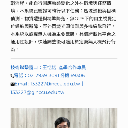
環流程，能自行因應動態變化之外在環境與任務情
境。本系統已驗證可執行以下任務：區域巡檢與目標
偵測、物資遞送與精準降落、無GPS下的自主視覺定
位導航與避障、野外閃爍光源偵測與多機編隊飛行。
本系統以旋翼無人機為主要載體，具備跨載具平台之
通用性設計，快速調整後可適用於定翼無人機飛行行
為。
技術聯繫窗口：王恬恬 產學合作專員
電話：02-2939-3091 分機 69306
Email : 133227@nccu.edu.tw｜
133227@g.nccu.edu.tw