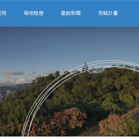
運用
場地租借
產創新聞
亮點計畫
請
會展空間租借
公部門
律諮詢
辦公空間租借
私部門
業
會展空間行事曆
財
場地預約系統
單
聯絡我們