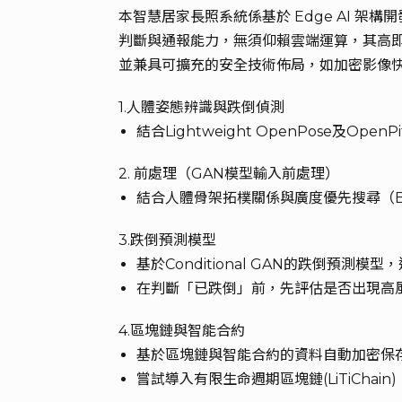
本智慧居家長照系統係基於 Edge AI 
判斷與通報能力，無須仰賴雲端運算，其高
並兼具可擴充的安全技術佈局，如加密影像快
1.人體姿態辨識與跌倒偵測
結合Lightweight OpenPose及
2. 前處理（GAN模型輸入前處理）
結合人體骨架拓樸關係與廣度優先搜尋（B
3.跌倒預測模型
基於Conditional GAN的跌倒
在判斷「已跌倒」前，先評估是否出現高
4.區塊鏈與智能合約
基於區塊鏈與智能合約的資料自動加密保
嘗試導入有限生命週期區塊鏈(LiTiCha