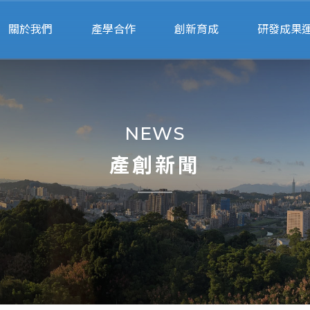
關於我們
產學合作
創新育成
研發成果
關於產創
申請流程
申請進駐
專利申
人員執掌
行政服務
進駐團隊
產學智財法
NEWS
交通位置
產學合作績優獎
輔導顧問
衍生企
產創新聞
專利搜尋
校園智
專家媒合
法規表
計畫徵求