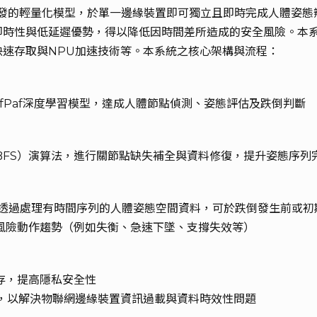
架構開發的輕量化模型，於單一邊緣裝置即可獨立且即時完成人體
即時性與低延遲優勢，得以降低因時間差所造成的安全風險。本
速存取與NPU加速技術等。本系統之核心架構與流程：
OpenPifPaf深度學習模型，達成人體節點偵測、姿態評估及跌倒判斷
FS）演算法，進行關節點缺失補全與資料修復，提升姿態序列
預測模型，透過處理有時間序列的人體姿態空間資料，可於跌倒發生前或
風險動作趨勢（例如失衡、急速下墜、支撐失效等）
存，提高隱私安全性
in)，以解決物聯網邊緣裝置資訊過載與資料時效性問題