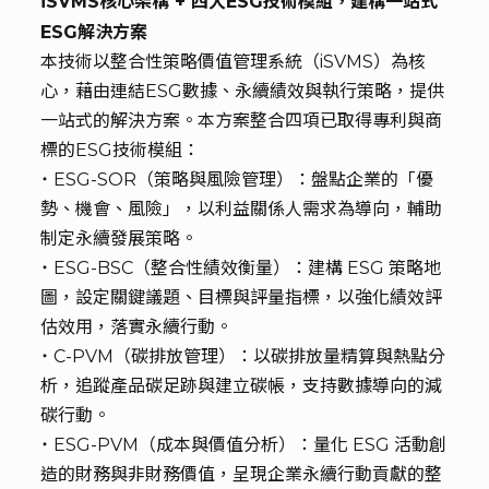
iSVMS核心架構 + 四大ESG技術模組，建構一站式
ESG解決方案
本技術以整合性策略價值管理系統（iSVMS）為核
心，藉由連結ESG數據、永續績效與執行策略，提供
一站式的解決方案。本方案整合四項已取得專利與商
標的ESG技術模組：
˙ ESG-SOR（策略與風險管理）：盤點企業的「優
勢、機會、風險」，以利益關係人需求為導向，輔助
制定永續發展策略。
˙ ESG-BSC（整合性績效衡量）：建構 ESG 策略地
圖，設定關鍵議題、目標與評量指標，以強化績效評
估效用，落實永續行動。
˙ C-PVM（碳排放管理）：以碳排放量精算與熱點分
析，追蹤產品碳足跡與建立碳帳，支持數據導向的減
碳行動。
˙ ESG-PVM（成本與價值分析）：量化 ESG 活動創
造的財務與非財務價值，呈現企業永續行動貢獻的整