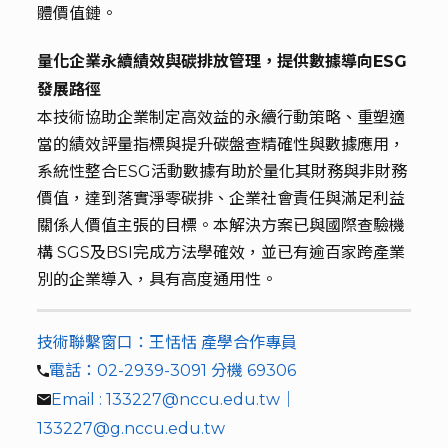
體價值鏈。
量化企業永續績效與碳排放管理，提供數據導向ESG
發展路徑
本技術協助企業制定高效益的永續行動策略、重塑適
當的績效評量指標與提升碳盤查精確性與數據應用，
系統性整合ESG活動數據有助於量化其財務與非財務
價值，達到落實淨零碳排、企業社會責任與滿足利益
關係人價值主張的目標。本解決方案已與國際查驗機
構 SGS及BSI完成方法學確效，並已有逾百家跨產業
別的企業導入，具有高度通用性。
技術聯繫窗口：王恬恬 產學合作專員
電話：02-2939-3091 分機 69306
Email : 133227@nccu.edu.tw｜
133227@g.nccu.edu.tw