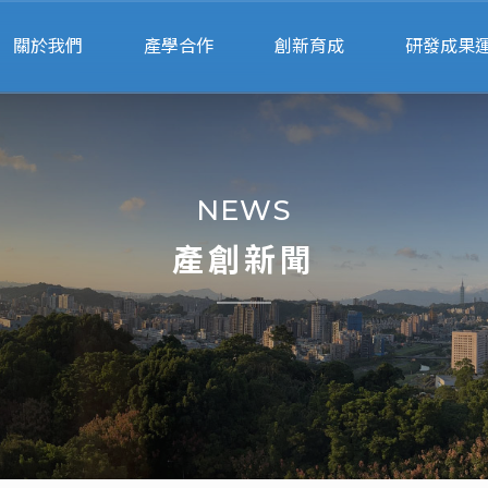
關於我們
產學合作
創新育成
研發成果
關於產創
申請流程
申請進駐
專利申
人員執掌
行政服務
進駐團隊
產學智財法
NEWS
交通位置
產學合作績優獎
輔導顧問
衍生企
產創新聞
專利搜尋
校園智
專家媒合
法規表
計畫徵求