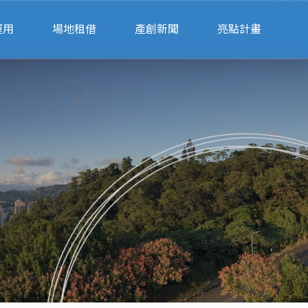
運用
場地租借
產創新聞
亮點計畫
請
會展空間租借
公部門
律諮詢
辦公空間租借
私部門
業
會展空間行事曆
財
場地預約系統
單
聯絡我們