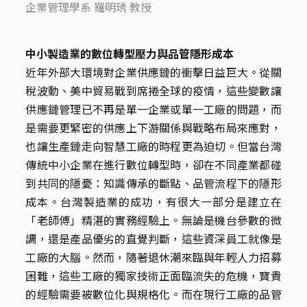
企業管理學系 羅明琇 教授
中小製造業的數位轉型壓力與品管隱形成本
近年外部大環境對企業供應鏈的衝擊日益巨大。從關
稅波動、美中貿易戰到席捲全球的疫情，這些變數讓
供應鏈管理已不再是單一企業或單一工廠的問題，而
是需要更緊密的供應上下游關係與戰略布局來應對，
也讓生產鏈走向智慧工廠的時程更為迫切。但當台灣
傳統中小企業在進行數位轉型時，卻在不同產業都碰
到共同的隱憂：知識傳承的斷點、品管流程下的隱形
成本。台灣製造業的成功，有很大一部分是建立在
「老師傅」精湛的實務經驗上。無論是機台參數的微
調，還是產品優劣的直覺判斷，這些資深員工就像是
工廠的大腦。然而，隨著退休潮來臨與年輕人力招募
困難，這些工廠的獨家技術正面臨流失的危機，寶貴
的經驗需要被數位化與規格化。而在現行工廠的品管