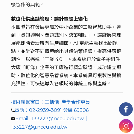
機協作的典範。
數位化供應鏈管理：讓計畫趕上變化
本團隊旨在發展專屬於中小企業的工廠智慧助手，達
到「資訊透明、問題識別、決策輔助」，讓廠房管理
層能即時看清所有生產細節，AI 更能主動找出問題
點，並針對不同情境給出具體決策建議，提高供應鏈
韌性，以邁進「工業 4.0」。本系統已於電子零組件
大廠「町洋」企業的工廠進行概念驗證，成功建立即
時、數位化的智慧品管系統。本系統具可複製性與擴
充彈性，可快速導入各領域的傳統工廠與產線。
技術聯繫窗口：王恬恬 產學合作專員
電話：02-2939-3091 分機 69306
Email : 133227@nccu.edu.tw｜
133227@g.nccu.edu.tw