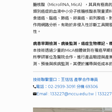
醣核酸（MicroRNA, MicA），其具
類別癌症的血液中小分子核糖核酸表現量資料
食道癌、腦癌、肺癌、卵巢癌、前列腺癌，
作用網路分析，有助於非侵入性診斷工具開發
性。
病患早期檢測、病後監測，癌症生物標記、
本技術透過少量的MicA檢體做到在罹癌早
所學研單位及醫院合作，進行產品驗證與產
測、預後與疾病監測，其便於攜帶與低成本
技術聯繫窗口：王恬恬 產學合作專員
電話：02-2939-3091 分機 69306
Email : 133227@nccu.edu.tw｜13322