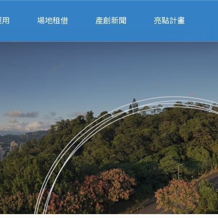
運用
場地租借
產創新聞
亮點計畫
請
會展空間租借
公部門
律諮詢
辦公空間租借
私部門
業
會展空間行事曆
財
場地預約系統
單
聯絡我們