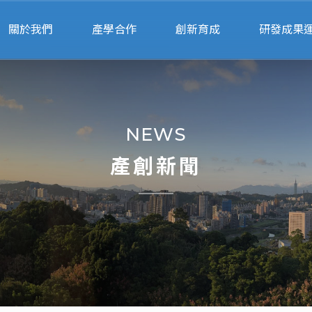
關於我們
產學合作
創新育成
研發成果
關於產創
申請流程
申請進駐
專利申
人員執掌
行政服務
進駐團隊
產學智財法
NEWS
交通位置
產學合作績優獎
輔導顧問
衍生企
產創新聞
專利搜尋
校園智
專家媒合
法規表
計畫徵求