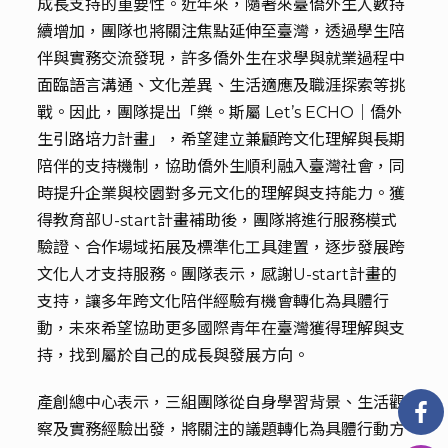
成長支持的重要性。近年來，隨著來臺僑外生人數持
續增加，團隊也將關注焦點延伸至臺灣，透過學生陪
伴與實務交流發現，許多僑外生在求學與就業過程中
面臨語言溝通、文化差異、生活適應及職涯探索等挑
戰。因此，團隊提出「樂。斯屬 Let’s ECHO｜僑外
生引路培力計畫」，希望建立兼顧跨文化理解與長期
陪伴的支持機制，協助僑外生順利融入臺灣社會，同
時提升企業與校園對多元文化的理解與支持能力。獲
得教育部U-start計畫補助後，團隊將進行服務模式
驗證、合作場域拓展及標準化工具建置，逐步發展跨
文化人才支持服務。團隊表示，感謝U-start計畫的
支持，讓多年跨文化陪伴經驗有機會轉化為具體行
動，未來希望協助更多國際青年在臺灣獲得理解與支
持，找到屬於自己的成長與發展方向。
產創總中心表示，三組團隊從自身學習背景、生活觀
察及實務經驗出發，將關注的議題轉化為具體行動方